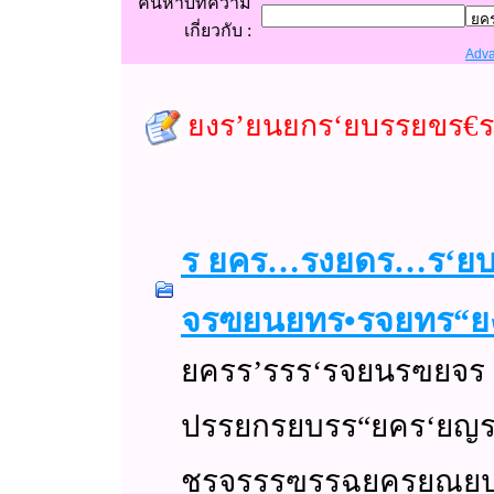
ค้นหาบทความ
เกี่ยวกับ
:
Adva
ยงร’ยนยกร‘ยบรรยขร€
ร ยคร…รงยดร…ร‘ยบร
จรฃยนยทร•รจยทร“ย
ยครร’รรร‘รจยนรฃยจร
ปรรยกรยบรร“ยคร‘ยญ
ชรจรรรฃรรฉยครยณยปร