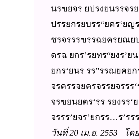
นรฃยจร ยปรงยนรรจร
ปรรยกรยบรร“ยคร‘ยญ
ชรจรรรฃรรฉยครยณยปร
ดรฉ ยกร’รยทร“ยงร’ย
ยกร‘ยนร รร”รรฌยคยก
จรครรจยครจรรยจรร
จรฃยนยตร‘รร รยงรร‘
จรรร’ยจร’ยกรร…ร’รร
วันที่ 20 เม.ย. 2553 