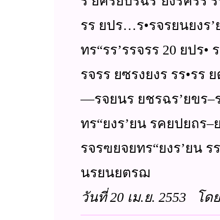
ร ยครยบรฉร’ยงรครร ร
รร ยปร…ร•รจรยนยงร’
ทร“รร’รรจรร 20 ยปร•
รจรร ยซรงยงร รร•รร 
—รจยนร ยชรฉร’ยขร–รฉ
ทร“ยงร’ยน รคยปยถร–ย
รจรฃยจยทร“ยงร’ยน รร
นรยนยตรฌ
วันที่ 20 เม.ย. 2553 โดย 