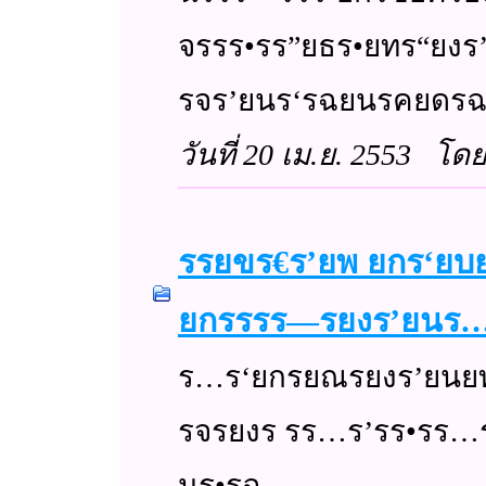
จรรร•รร”ยธร•ยทร“ยง
รจร’ยนร‘รฉยนรคยดรฉร
วันที่ 20 เม.ย. 2553 
รรยขร€ร’ยพ ยกร‘ย
ยกรรรร—รยงร’ยนร
ร…ร‘ยกรยณรยงร’ยนยท
รจรยงร รร…ร’รร•รร
นร•รฉ ....