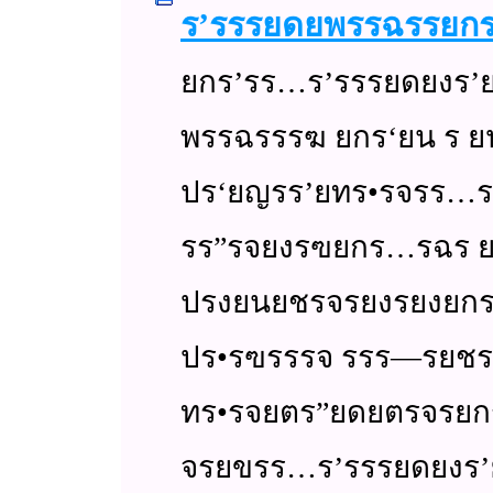
ร’รรรยดยพรรฉรรย
ยกร’รร…ร’รรรยดยงร
พรรฉรรรฆ ยกร‘ยน ร 
ปร‘ยญรร’ยทร•รจรร…ร’ร
รร”รจยงรฃยกร…รฉร ยท
ปรงยนยชรจรยงรยงยกร
ปร•รฃรรรจ รรร—รยชร
ทร•รจยตร”ยดยตรจรยก
จรยขรร…ร’รรรยดยงร