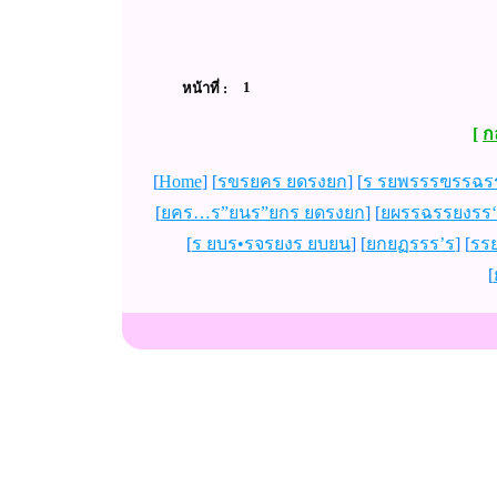
1
หน้าที่
:
[
ก
[
Home
] [
รขรยคร ยดรงยก
] [
ร รยพรรรฃรรฉร
[
ยคร…ร”ยนร”ยกร ยดรงยก
] [
ยผรรฉรรยงรร‘
[
ร ยบร•รจรยงร ยบยน
] [
ยกยฏรรร’ร
] [
รร
[