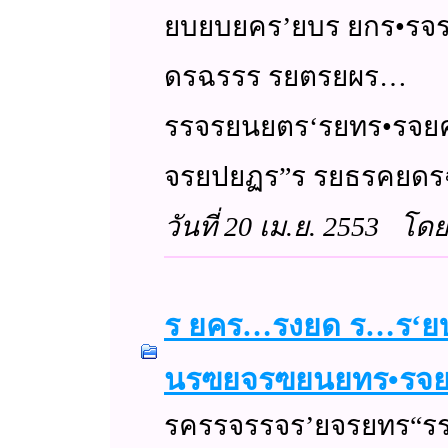
ยบยบยคร’ยบร ยกร•รจรร
ดรฉรรร รยตรยผร…
รรจรยนยตร‘รยทร•รจย
จรยปยฏร”ร รยธรคยด
วันที่ 20 เม.ย. 2553 โ
ร ยคร…รงยด ร…ร‘ยบร
นรฃยจรฃยนยทร•รจย
รครรจรรจร’ยจรยทร“รร