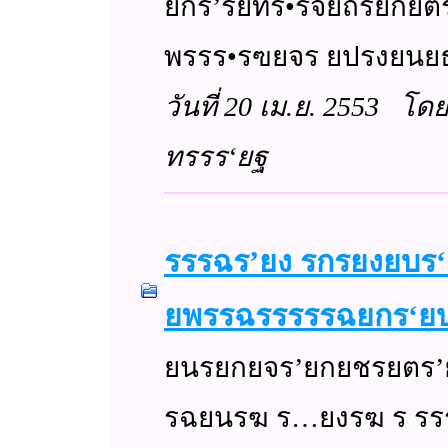
ยกร’รยทร•รจยถรยกยต
พรรร•รฃยจร ยปรงยนยธ
วันที่ 20 เม.ย. 2553 โ
ทรรร‘ยฐ
รรรฉร’ยง รกรยงย
ยพรรฉรรรรรฉยกร‘ย
ยนรยกยจร’ยกยชรยตร’ยก
รฉยนรฆ ร…ยงรฆ ร รร