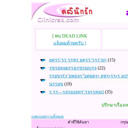
[ พบ DEAD LINK
แจ้งผมด้วยครับ ]
ยครร’รร รรซร ยครร’รรร‘ยก
(15)
รขรยคยผรรฉรฃรยญรจ
(22)
รรยขร€ร’ยพยจร”ยตยดร• ยชร•รร•ร ยป
นรรยข
(19)
ร รร—รจรยงยทร‘รจรรคยป
(35)
ปรึกษาเรื่อง
แสดงบทความทั้งหมด
คำที่ใช้ค้นหา
กรุ