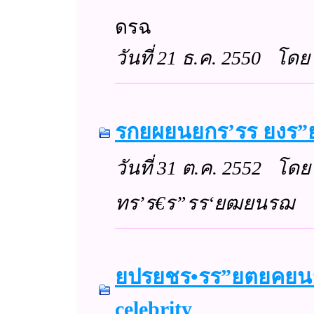
ดรฉ
วันที่ 21 ธ.ค. 2550 โ
รกยผยนยกร’รร ยงร”ย
วันที่ 31 ต.ค. 2552 โด
ทร’ร€ร”รร‘ยฒยนรฌ
ยปรยชร•รร”ยตยคยนย
celebrity