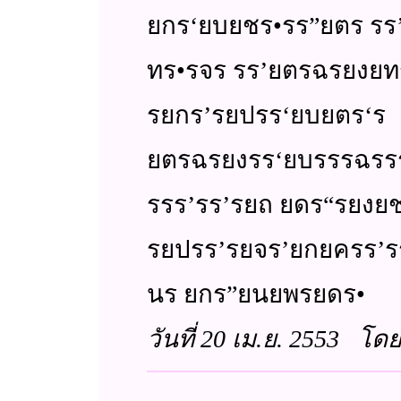
ยกร‘ยบยชร•รร”ยตร รร
ทร•รจร รร’ยตรฉรยง
รยกร’รยปรร‘ยบยตร‘ร
ยตรฉรยงรร‘ยบรรรฉร
รรร’รร’รยถ ยดร“รย
รยปรร’รยจร’ยกยครร’
นร ยกร”ยนยพรยดร•
วันที่ 20 เม.ย. 2553 โ