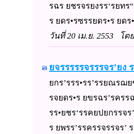
รฉร ยชรจรยงรร‘รยท
ร ยดร•รซรรยดร•ร ยดร•ร
วันที่ 20 เม.ย. 2553 โด
ยจรรรรรจรรรจร’ย
ยกร’รรร•รร’รรยณ
รจยดร•ร ยขรฉร’รครรฉย
รร•ยชร‘รรคยปยกรรจ
ร ยพรร’รรครรจรรจร’