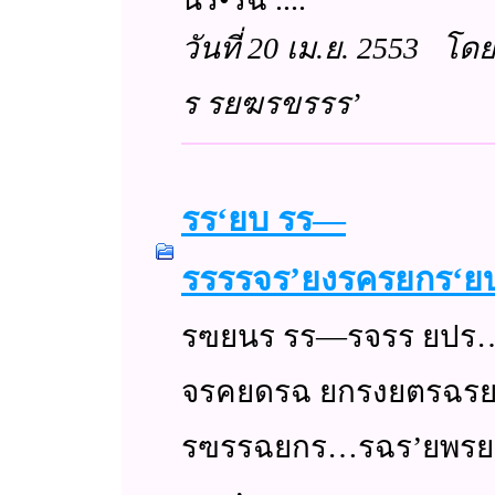
วันที่ 20 เม.ย. 2553 โ
ร รยฆรขรรร’
รร‘ยบ รร—
รรรรจร’ยงรครยกร‘ย
รฃยนร รร—รจรร ยปร…ร
จรคยดรฉ ยกรงยตรฉรยง
รฃรรฉยกร…รฉร’ยพร