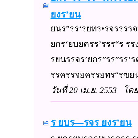
ยงร’ยน
ยนร”รร‘รยทร•รจรรรรจ
ยกร‘ยบยครร’รรร“ร 
รยนรรจร’ยกร”รร”รร’
รรครรจยครรยทร“รฃย
วันที่ 20 เม.ย. 2553 โด
ร ยบร—รจร ยงร’ยน