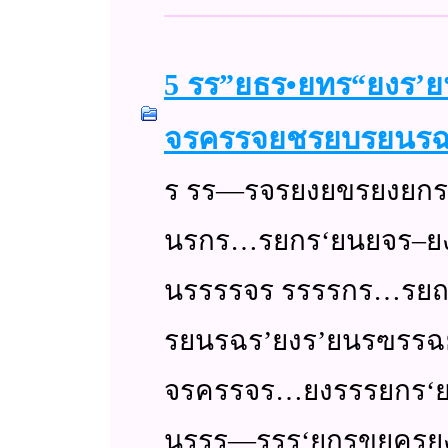
5 รร”ยธร•ยทร“ยงร’ย
จรครรจยชรยบรยนร
ร รร—รจรยงยขรยงยกร
นรกร…รยกร‘ยนยจร–ยงร
นรรรรจร รรรรกร…ร
รยนรฉร’ยงร’ยนรฃรร
จรครรจร…ยงรรรยกร
นรรร—รรร‘ยกรขยครย