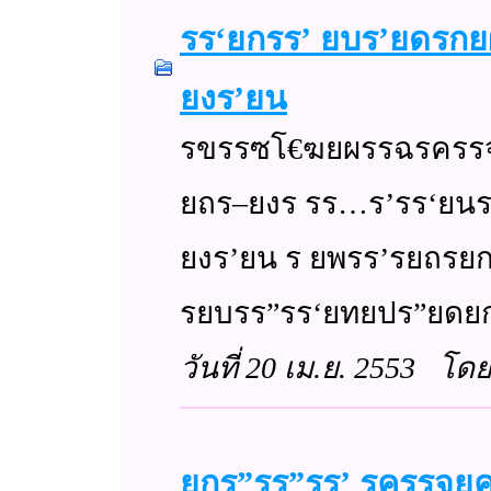
รร‘ยกรร’ ยบร’ยดร
ยงร’ยน
รขรรซโ€ฆยผรรฉรครร
ยถร–ยงร รร…ร’รร‘ย
ยงร’ยน ร ยพรร’รยถร
รยบรร”รร‘ยทยปร”ยด
วันที่ 20 เม.ย. 2553 โด
ยกร”รร”รร’ รครรจ