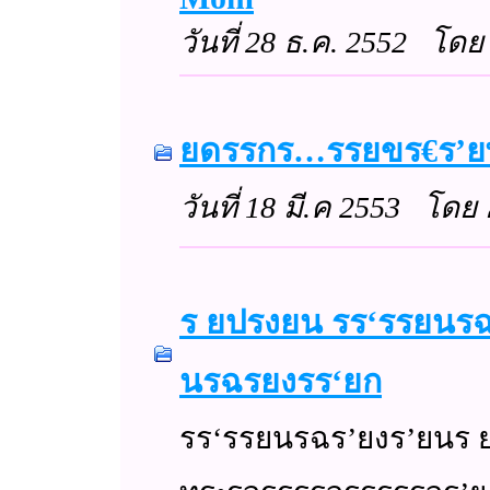
วันที่ 28 ธ.ค. 2552 โดย
ยดรรกร…รรยขร€ร’ย
วันที่ 18 มี.ค 2553 โดย 
ร ยปรงยน รร‘รรยน
นรฉรยงรร‘ยก
รร‘รรยนรฉร’ยงร’ยน