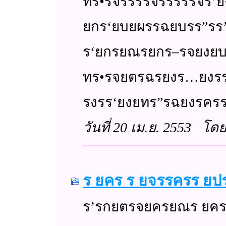
ทร•รจรรรรจรรรรรจ
ยกร‘ยบยผรรฉยบรร”ร
ร‘ยกรยณรยกร–รจยงยบร
ทร•รจยตรฉรยงร…ยงร
รงรร‘ยงยทร”รฉยงรคร
วันที่ 20 เม.ย. 2553 โดย 
ร ยคร ร ยจรรครร ยป
ร’รกยตรจยครยณร ยคร